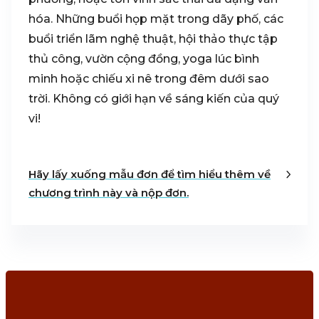
hóa. Những buổi họp mặt trong dãy phố, các
buổi triển lãm nghệ thuật, hội thảo thực tập
thủ công, vườn cộng đồng, yoga lúc bình
minh hoặc chiếu xi nê trong đêm dưới sao
trời. Không có giới hạn về sáng kiến của quý
vi!
Hãy lấy xuống mẫu đơn để tìm hiểu thêm về
chương trình này và nộp đơn.