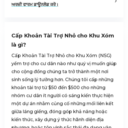
ਅਰਜ਼ੀ ਫਾਰਮ ਡਾਊਨਲੋਡ ਕਰੋ।
Cấp Khoản Tài Trợ Nhỏ cho Khu Xóm
là gì?
Cấp Khoản Tài Trợ Nhỏ cho Khu Xóm (NSG)
yểm trợ cho cư dân nào như quý vị muốn giúp
cho cộng đồng chúng ta trở thành một nơi
sinh sống lý tưởng hơn. Chúng tôi cấp những
khoản tài trợ từ $50 đến $500 cho những
nhóm cư dân ít người có sáng kiến thực hiện
một dự án nhằm củng cố những mối liên kết
giữa láng giềng, đóng góp khả năng hoặc
kiến thức, xây dựng ý thức hãnh diện địa
phương, hoặc tôn vinh sắc thái đa dạng văn