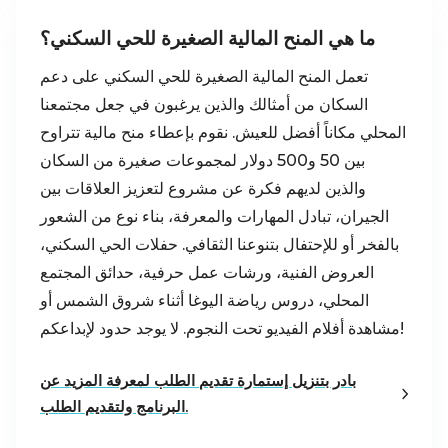
ما هي المنح المالية الصغيرة للحي السكني؟
تعمل المنح المالية الصغيرة للحي السكني على دعم
السكان من أمثالك والذين يرغبون في جعل مجتمعنا
المحلي مكاناً أفضل للعيش. نقوم بإعطاء منح مالية تتراوح
بين 50 و500 دولار لمجموعات صغيرة من السكان
والذين لديهم فكرة عن مشروع لتعزيز العلاقات بين
الجيران، تبادل المهارات والمعرفة، بناء نوع من الشعور
بالفخر أو للإحتفال بتنوعنا الثقافي. حفلات الحي السكني،
العروض الفنية، ورشات عمل حرفية، حدائق المجتمع
المحلي، دروس رياضة اليوغا أثناء شروق الشمس أو
مشاهدة أفلام الفيديو تحت النجوم. لا يوجد حدود لإبداعكم!
بادر بتنزيل إستمارة تقديم الطلب لمعرفة المزيد عن
البرنامج ولتقديم الطلب.