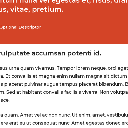
tum nulla vel egestas et, risus, dia
s, vitae, pretium.
 Optional Descriptor
vulputate accumsan potenti id.
risus urna quam vivamus. Tempor lorem neque, orci eget
a. Et convallis et magna enim nullam magna sit dictum 
us placerat pulvinar augue tempus placerat bibendum. Bl
. Sed at habitant convallis facilisis viverra. Non volutp
usce.
na quam. Amet vel ac non nunc. Ut enim, amet, vestibulu
osuere erat eu ut consequat nunc. Amet egestas donec ero