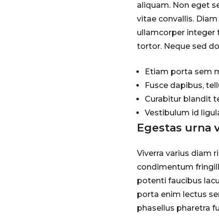
aliquam. Non eget se
vitae convallis. Diam 
ullamcorper integer t
tortor. Neque sed dol
Etiam porta sem 
Fusce dapibus, te
Curabitur blandit 
Vestibulum id ligu
Egestas urna 
Viverra varius diam 
condimentum fringill
potenti faucibus lac
porta enim lectus sem
phasellus pharetra f