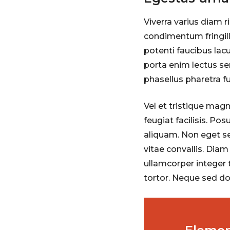
Viverra varius diam 
condimentum fringill
potenti faucibus lac
porta enim lectus sem
phasellus pharetra f
Vel et tristique mag
feugiat facilisis. P
aliquam. Non eget se
vitae convallis. Diam 
ullamcorper integer t
tortor. Neque sed dol