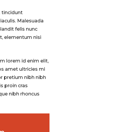
 tincidunt
iaculis. Malesuada
andit felis nunc
at, elementum nisi
m lorem id enim elit,
s amet ultricies mi
r pretium nibh nibh
is proin cras
eque nibh rhoncus