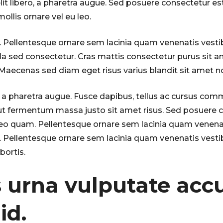
lit libero, a pharetra augue. Sed posuere consectetur est
ollis ornare vel eu leo.
 Pellentesque ornare sem lacinia quam venenatis vest
la sed consectetur. Cras mattis consectetur purus sit
Maecenas sed diam eget risus varius blandit sit amet 
ro, a pharetra augue. Fusce dapibus, tellus ac cursus co
t fermentum massa justo sit amet risus. Sed posuere c
leo quam. Pellentesque ornare sem lacinia quam venena
 Pellentesque ornare sem lacinia quam venenatis vest
bortis.
s urna vulputate ac
id.