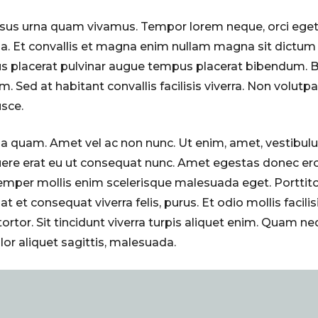
risus urna quam vivamus. Tempor lorem neque, orci eget
a. Et convallis et magna enim nullam magna sit dictum 
us placerat pulvinar augue tempus placerat bibendum. Bl
. Sed at habitant convallis facilisis viverra. Non volutp
usce.
na quam. Amet vel ac non nunc. Ut enim, amet, vestibulu
osuere erat eu ut consequat nunc. Amet egestas donec ero
mper mollis enim scelerisque malesuada eget. Porttito
at et consequat viverra felis, purus. Et odio mollis facilis
ortor. Sit tincidunt viverra turpis aliquet enim. Quam n
or aliquet sagittis, malesuada.