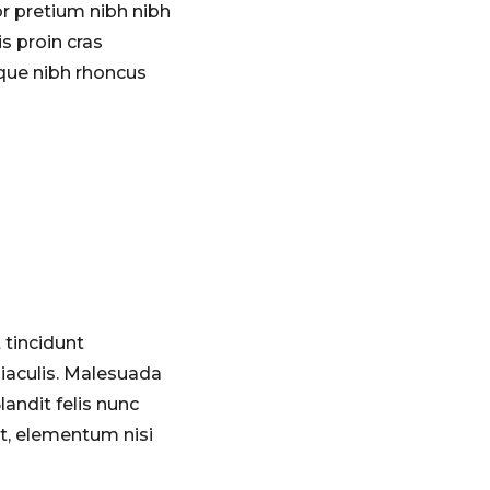
r pretium nibh nibh
is proin cras
eque nibh rhoncus
 tincidunt
iaculis. Malesuada
andit felis nunc
at, elementum nisi