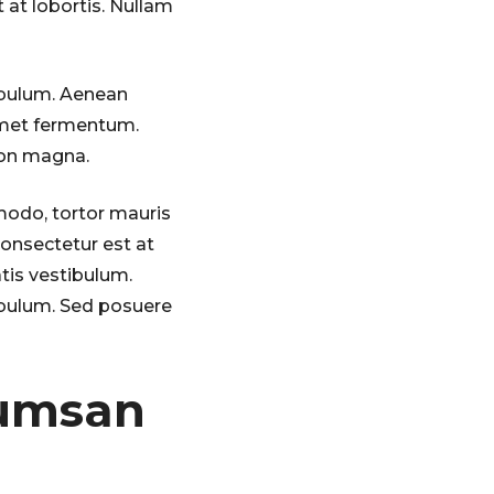
 at lobortis. Nullam
ibulum. Aenean
 amet fermentum.
non magna.
mmodo, tortor mauris
onsectetur est at
tis vestibulum.
ibulum. Sed posuere
cumsan