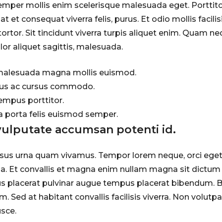
mper mollis enim scelerisque malesuada eget. Porttito
at et consequat viverra felis, purus. Et odio mollis facilis
ortor. Sit tincidunt viverra turpis aliquet enim. Quam n
or aliquet sagittis, malesuada.
malesuada magna mollis euismod.
llus ac cursus commodo.
tempus porttitor.
la porta felis euismod semper.
vulputate accumsan potenti id.
risus urna quam vivamus. Tempor lorem neque, orci eget
a. Et convallis et magna enim nullam magna sit dictum 
us placerat pulvinar augue tempus placerat bibendum. Bl
. Sed at habitant convallis facilisis viverra. Non volutp
usce.