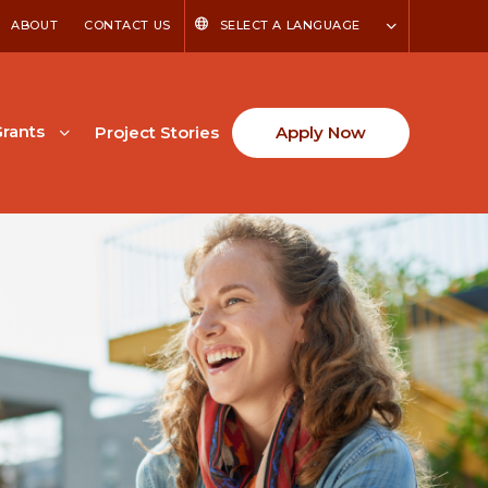
ABOUT
CONTACT US
SELECT A LANGUAGE
rants
Project Stories
Apply Now