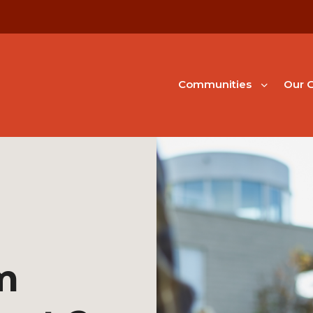
Communities
Our G
m