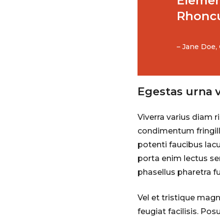
Elemen
Rhoncu
– Jane Doe,
Egestas urna 
Viverra varius diam 
condimentum fringill
potenti faucibus lac
porta enim lectus sem
phasellus pharetra f
Vel et tristique mag
feugiat facilisis. P