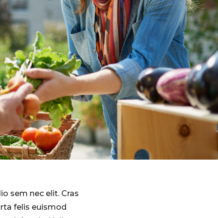
dio sem nec elit. Cras
orta felis euismod