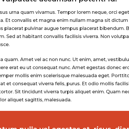
risus urna quam vivamus. Tempor lorem neque, orci eget
a. Et convallis et magna enim nullam magna sit dictum 
us placerat pulvinar augue tempus placerat bibendum. Bl
. Sed at habitant convallis facilisis viverra. Non volutp
usce.
na quam. Amet vel ac non nunc. Ut enim, amet, vestibulu
osuere erat eu ut consequat nunc. Amet egestas donec ero
mper mollis enim scelerisque malesuada eget. Porttito
at et consequat viverra felis, purus. Et odio mollis facilis
ortor. Sit tincidunt viverra turpis aliquet enim. Quam n
or aliquet sagittis, malesuada.