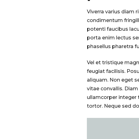
Viverra varius diam 
condimentum fringill
potenti faucibus lac
porta enim lectus sem
phasellus pharetra f
Vel et tristique mag
feugiat facilisis. P
aliquam. Non eget se
vitae convallis. Diam 
ullamcorper integer t
tortor. Neque sed dol