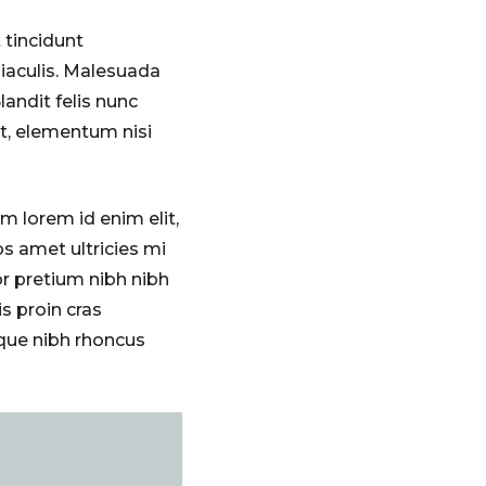
 tincidunt
iaculis. Malesuada
andit felis nunc
at, elementum nisi
m lorem id enim elit,
s amet ultricies mi
r pretium nibh nibh
is proin cras
eque nibh rhoncus